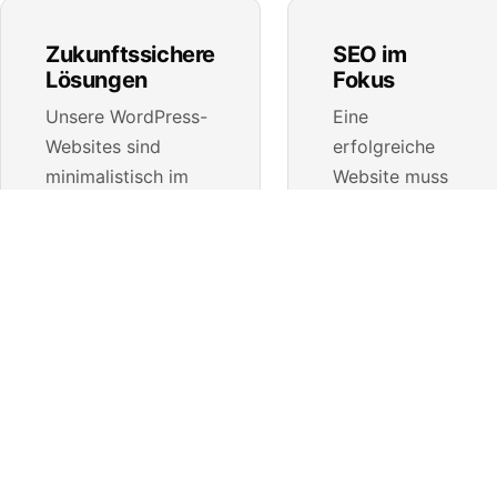
Zukunftssichere
SEO im
Lösungen
Fokus
Unsere WordPress-
Eine
Websites sind
erfolgreiche
minimalistisch im
Website muss
Code, aber maximal
nicht nur gut
effizient in der
aussehen,
Wirkung. Keine
sondern auch
Abhängigkeit von
gefunden
schwerfälligen
werden. Unsere
Page-Buildern –
WordPress-
stattdessen
Seiten sind
schlanke, leicht
technisch
erweiterbare
sauber, SEO-
Lösungen.
optimiert und